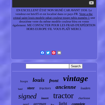
EN EXCELLENT ÉTAT NON SIGNÉ CAR AVANT 1936. Le
vendeur est hric05 et est localisé dans ce pays FR.
Verre a the
cristal saint louis modele rabat couleur rouge rubis numéro 1
une
deuxième verre du même modèle couleur bleu en vente
également. ME CONTACTER POUR LES FRAIS D'EXPÉDITION
HORS EUROPE S'IL VOUS PLAÎT MERCI.
vintage
louis
front
hoops
ancienne
steer
tractors
loaders
band
tractor
signed
insert
charleston
light
german
complete
pearl
list